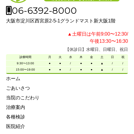
06-6392-8000
大阪市淀川区西宮原2-5-1グランドマスト新大阪1階
▲土曜日は午前9:00〜12:30/
午後13:30〜16:30
【休診日】水曜日、日曜日、祝日
診療時間
月
火
水
木
金
土
日
祝
9:30〜13:00
●
●
/
●
●
▲
/
/
15:00〜19:00
●
●
/
●
●
▲
/
/
ホーム
ごあいさつ
当院のこだわり
治療案内
各種検診
医院紹介