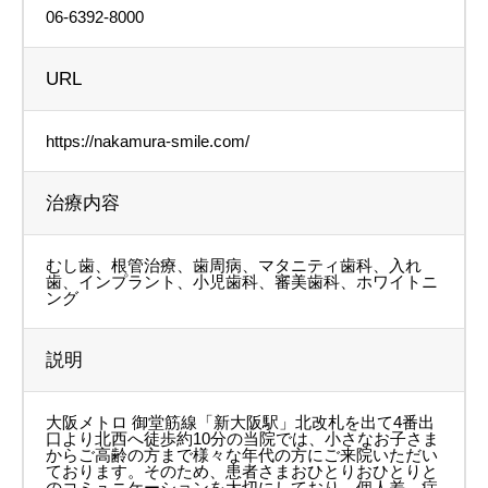
06-6392-8000
URL
https://nakamura-smile.com/
治療内容
むし歯、根管治療、歯周病、マタニティ歯科、入れ
歯、インプラント、小児歯科、審美歯科、ホワイトニ
ング
説明
大阪メトロ 御堂筋線「新大阪駅」北改札を出て4番出
口より北西へ徒歩約10分の当院では、小さなお子さま
からご高齢の方まで様々な年代の方にご来院いただい
ております。そのため、患者さまおひとりおひとりと
のコミュニケーションを大切にしており、個人差、症