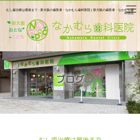
togg
むし歯治療は最後まで - 新大阪の歯医者・なかむら歯科医院 | 新大阪の歯医者・なかむら歯
科医院
navi
ブログ
Blog
むし歯治療は最後まで