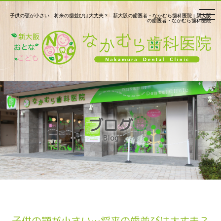
togg
子供の顎が小さい…将来の歯並びは大丈夫？ - 新大阪の歯医者・なかむら歯科医院 | 新大阪
の歯医者・なかむら歯科医院
navi
ブログ
Blog
子供の顎が小さい…将来の歯並びは大丈夫？