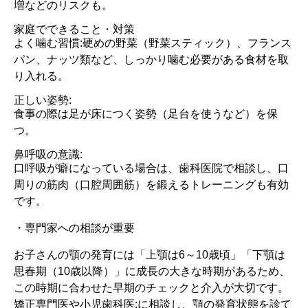
増などのリスクも。
家庭でできること・対策
よく噛む習慣:硬めの野菜（野菜スティック）、フランス
パン、ナッツ類など、しっかり噛む必要がある食材を取
り入れる。
正しい姿勢:
食事の際は足が床につく姿勢（足台を使うなど）を保
つ。
鼻呼吸の意識:
口呼吸が癖になっている場合は、歯科医院で相談し、口
周りの筋肉（口腔周囲筋）を鍛えるトレーニングも有効
です。
・専門家への相談が重要
お子さんの顎の発育には「上顎は6～10歳頃」「下顎は
思春期（10歳以降）」に成長の大きな時期があるため、
この時期に合わせた早期のチェックと介入が大切です。
矯正専門医や小児歯科医:に相談し、顎の発育状態を診て