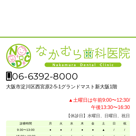
06-6392-8000
大阪市淀川区西宮原2-5-1グランドマスト新大阪1階
▲土曜日は午前9:00〜12:30/
午後13:30〜16:30
【休診日】水曜日、日曜日、祝日
診療時間
月
火
水
木
金
土
日
祝
9:30〜13:00
●
●
/
●
●
▲
/
/