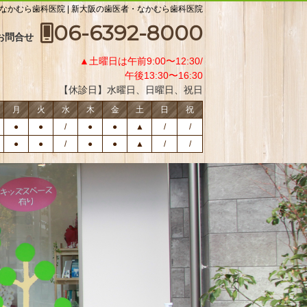
・なかむら歯科医院 | 新大阪の歯医者・なかむら歯科医院
06-6392-8000
お問合せ
▲土曜日は午前9:00〜12:30/
午後13:30〜16:30
【休診日】水曜日、日曜日、祝日
月
火
水
木
金
土
日
祝
●
●
/
●
●
▲
/
/
●
●
/
●
●
▲
/
/