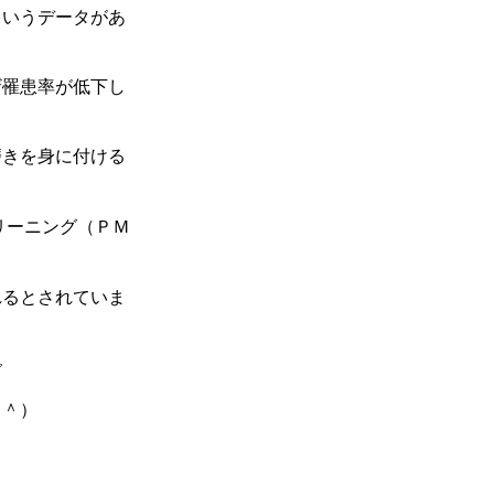
というデータがあ
ザ罹患率が低下し
磨きを身に付ける
リーニング（ＰＭ
れるとされていま
で
＾＾）