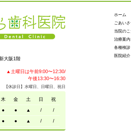
ホーム
ごあいさ
当院のこ
治療案内
各種検診
医院紹介
新大阪1階
▲土曜日は午前9:00〜12:30/
午後13:30〜16:30
【休診日】水曜日、日曜日、祝日
木
金
土
日
祝
●
●
▲
/
/
●
●
▲
/
/