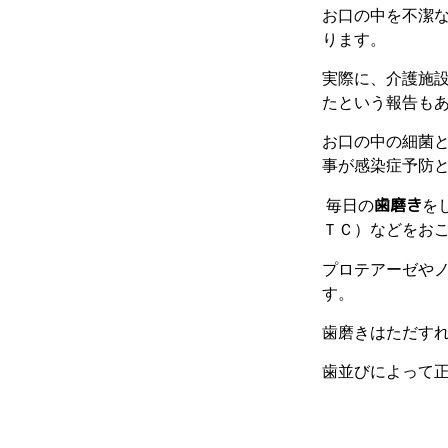
お口の中を不潔
ります。
実際に、介護施
たという報告も
お口の中の細菌
事が感染症予防
歯磨き
毎日の
を
ＴＣ）などをお
プロテアーゼや
す。
歯磨きはただす
歯並びによって