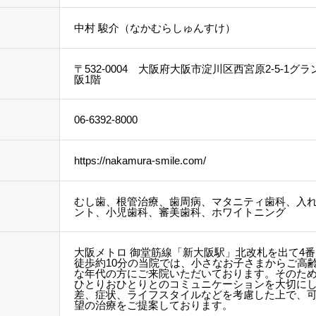
中村 駿介（なかむらしゅんすけ）
〒532-0004 大阪府大阪市淀川区西宮原2-5-1グ
阪1階
06-6392-8000
https://nakamura-smile.com/
むし歯、根管治療、歯周病、マタニティ歯科、入
ント、小児歯科、審美歯科、ホワイトニング
大阪メトロ 御堂筋線「新大阪駅」北改札を出て4
徒歩約10分の当院では、小さなお子さまからご高
な年代の方にご来院いただいております。そのた
ひとりおひとりとのコミュニケーションを大切に
差、症状、ライフスタイルなどを考慮した上で、
望の治療をご提案しております。