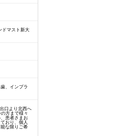
ランドマスト新大
れ歯、インプラ
番出口より北西へ
齢の方まで様々
め、患者さまお
しており、個人
可能な限りご希