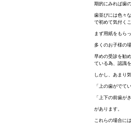
期的にみれば歯
歯並びには色々
で初めて気付く
まず用紙をもら
多くのお子様の
早めの受診を勧
ている為、認識
しかし、あまり
「上の歯がでて
「上下の前歯が
があります。
これらの場合に