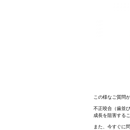
この様なご質問
不正咬合（歯並
成長を阻害する
また、今すぐに