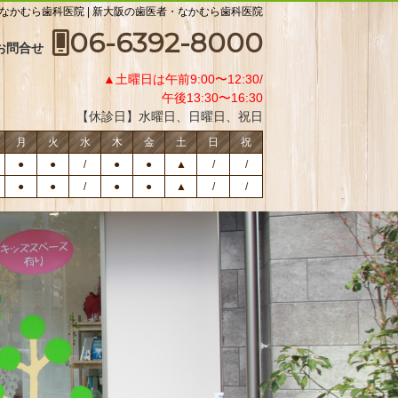
・なかむら歯科医院 | 新大阪の歯医者・なかむら歯科医院
06-6392-8000
お問合せ
▲土曜日は午前9:00〜12:30/
午後13:30〜16:30
【休診日】水曜日、日曜日、祝日
月
火
水
木
金
土
日
祝
●
●
/
●
●
▲
/
/
●
●
/
●
●
▲
/
/