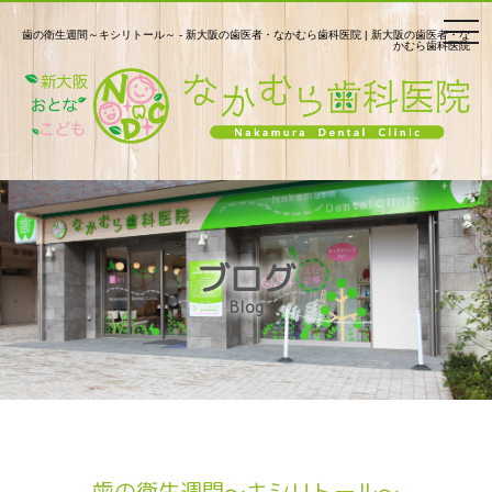
togg
歯の衛生週間～キシリトール～ - 新大阪の歯医者・なかむら歯科医院 | 新大阪の歯医者・な
かむら歯科医院
navi
ブログ
Blog
歯の衛生週間～キシリトール～